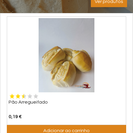
Ver produtos
Pão Arregueifado
0,19 €
Adicionar ao carrinho